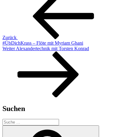
Beitrag
Zurück
#ÜbDichKrass – Flöte mit Myriam Ghani
Nächster
Weiter
Alexandertechnik mit Torsten Konrad
Beitrag
Suchen
Suche
nach:
Suchen