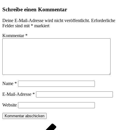
Schreibe einen Kommentar
Deine E-Mail-Adresse wird nicht veröffentlicht.
Erforderliche
Felder sind mit
*
markiert
Kommentar
*
Name
*
E-Mail-Adresse
*
Website
Beitragsnavigation
Vorheriger