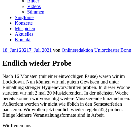
Bilder
Videos
Stimmen
Singfonie
Konzerte
Mitspielen
Aktuelles
Kontakt
Veröffentlicht
18. Juni 2021
7. Juli 2021
von
Onlineredaktion Uniorchester Bonn
am
Endlich wieder Probe
Nach 16 Monaten (mit einer einwöchigen Pause) waren wir im
Lockdown. Nun können wir mit gutem Gewissen und unter
Einhaltung strenger Hygienevorschriften proben. In dieser Woche
starteten wir mit 2 mal 20 Musizierenden. In der nächsten Woche
bereits können wir vorsichtig weitere Musizierende hinzunehmen.
Außerdem werden wir nicht wie üblich in den Semesterferien
pausieren. Wir wollen jetzt endlich wieder regelmäßig proben.
Einige kleinere Veranstaltungsformate sind in Arbeit.
Wir freuen uns!