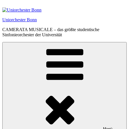
Zum
Inhalt
springen
Uniorchester Bonn
CAMERATA MUSICALE – das größte studentische
Sinfonieorchester der Universität
Menü