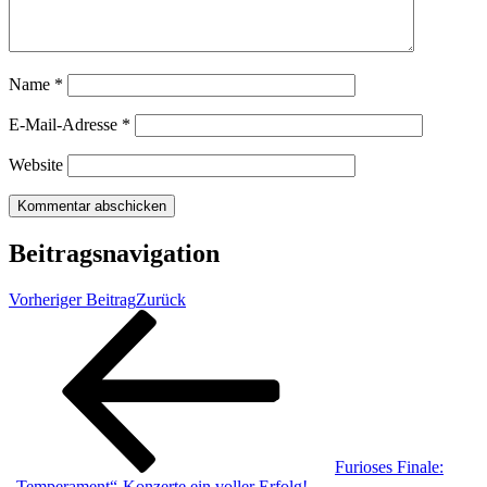
Name
*
E-Mail-Adresse
*
Website
Beitragsnavigation
Vorheriger Beitrag
Zurück
Furioses Finale:
„Temperament“-Konzerte ein voller Erfolg!