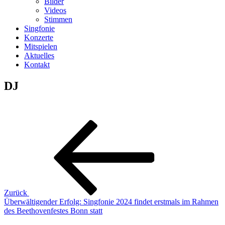
Bilder
Videos
Stimmen
Singfonie
Konzerte
Mitspielen
Aktuelles
Kontakt
DJ
Beitragsnavigation
Vorheriger
Beitrag
Zurück
Überwältigender Erfolg: Singfonie 2024 findet erstmals im Rahmen
des Beethovenfestes Bonn statt