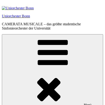
Zum
Inhalt
springen
Uniorchester Bonn
CAMERATA MUSICALE – das größte studentische
Sinfonieorchester der Universität
Menü