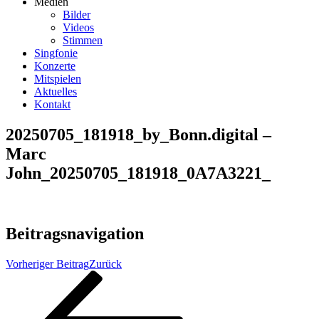
Medien
Bilder
Videos
Stimmen
Singfonie
Konzerte
Mitspielen
Aktuelles
Kontakt
20250705_181918_by_Bonn.digital –
Marc
John_20250705_181918_0A7A3221_
Beitragsnavigation
Vorheriger Beitrag
Zurück