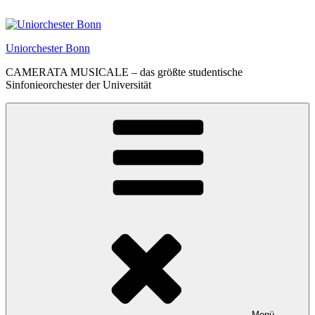
Zum
Inhalt
springen
Uniorchester Bonn
CAMERATA MUSICALE – das größte studentische
Sinfonieorchester der Universität
Menü