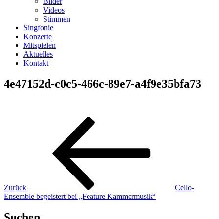
Bilder
Videos
Stimmen
Singfonie
Konzerte
Mitspielen
Aktuelles
Kontakt
4e47152d-c0c5-466c-89e7-a4f9e35bfa73
Beitragsnavigation
Vorheriger
Beitrag
Zurück
Cello-
Ensemble begeistert bei „Feature Kammermusik“
Suchen