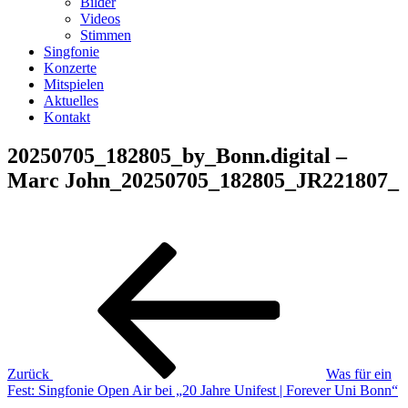
Bilder
Videos
Stimmen
Singfonie
Konzerte
Mitspielen
Aktuelles
Kontakt
20250705_182805_by_Bonn.digital –
Marc John_20250705_182805_JR221807_
Beitragsnavigation
Vorheriger
Beitrag
Zurück
Was für ein
Fest: Singfonie Open Air bei „20 Jahre Unifest | Forever Uni Bonn“