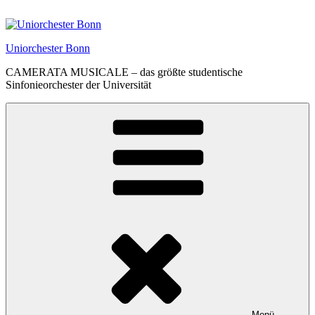
Zum
Inhalt
springen
Uniorchester Bonn
CAMERATA MUSICALE – das größte studentische
Sinfonieorchester der Universität
Menü