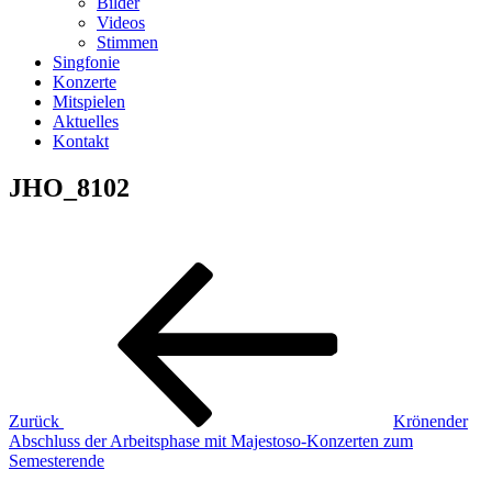
Bilder
Videos
Stimmen
Singfonie
Konzerte
Mitspielen
Aktuelles
Kontakt
JHO_8102
Beitragsnavigation
Vorheriger
Beitrag
Zurück
Krönender
Abschluss der Arbeitsphase mit Majestoso-Konzerten zum
Semesterende