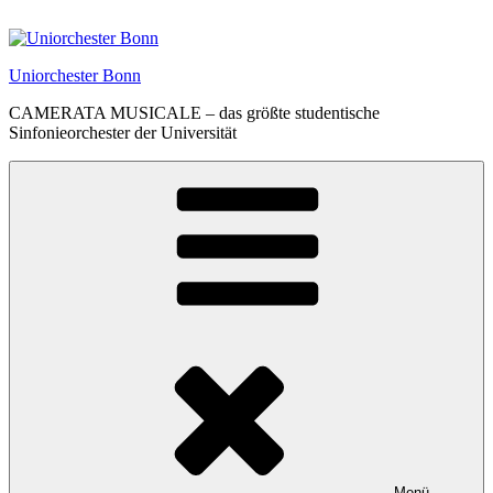
Zum
Inhalt
springen
Uniorchester Bonn
CAMERATA MUSICALE – das größte studentische
Sinfonieorchester der Universität
Menü