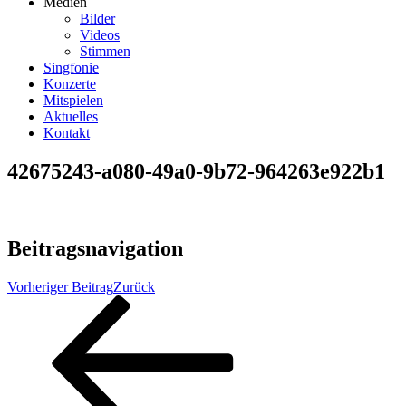
Medien
Bilder
Videos
Stimmen
Singfonie
Konzerte
Mitspielen
Aktuelles
Kontakt
42675243-a080-49a0-9b72-964263e922b1
Beitragsnavigation
Vorheriger Beitrag
Zurück