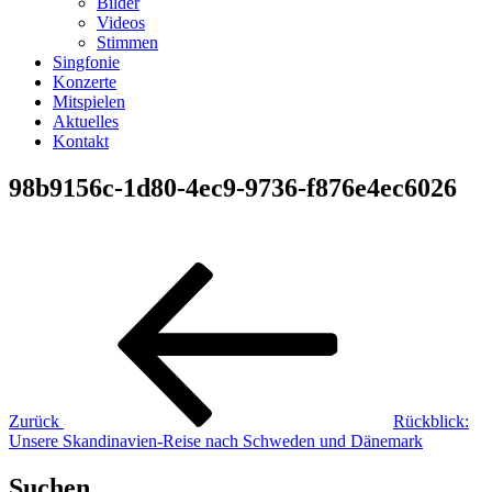
Bilder
Videos
Stimmen
Singfonie
Konzerte
Mitspielen
Aktuelles
Kontakt
98b9156c-1d80-4ec9-9736-f876e4ec6026
Beitragsnavigation
Vorheriger
Beitrag
Zurück
Rückblick:
Unsere Skandinavien-Reise nach Schweden und Dänemark
Suchen