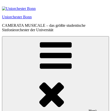
Zum
Inhalt
springen
Uniorchester Bonn
CAMERATA MUSICALE – das größte studentische
Sinfonieorchester der Universität
Menü