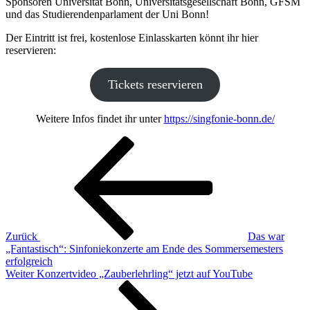
Sponsoren Universität Bonn, Universitätsgesellschaft Bonn, GFSM
und das Studierendenparlament der Uni Bonn!
Der Eintritt ist frei, kostenlose Einlasskarten könnt ihr hier
reservieren:
Tickets reservieren
Weitere Infos findet ihr unter
https://singfonie-bonn.de/
Beitragsnavigation
Vorheriger
Beitrag
Zurück
Das war
„Fantastisch“: Sinfoniekonzerte am Ende des Sommersemesters
erfolgreich
Nächster
Weiter
Konzertvideo „Zauberlehrling“ jetzt auf YouTube
Beitrag