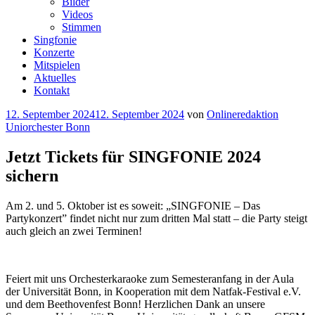
Bilder
Videos
Stimmen
Singfonie
Konzerte
Mitspielen
Aktuelles
Kontakt
Veröffentlicht
12. September 2024
12. September 2024
von
Onlineredaktion
am
Uniorchester Bonn
Jetzt Tickets für SINGFONIE 2024
sichern
Am 2. und 5. Oktober ist es soweit: „SINGFONIE – Das
Partykonzert” findet nicht nur zum dritten Mal statt – die Party steigt
auch gleich an zwei Terminen!
Feiert mit uns Orchesterkaraoke zum Semesteranfang in der Aula
der Universität Bonn, in Kooperation mit dem Natfak-Festival e.V.
und dem Beethovenfest Bonn! Herzlichen Dank an unsere