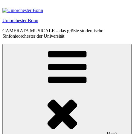
Zum
Inhalt
springen
Uniorchester Bonn
CAMERATA MUSICALE – das größte studentische
Sinfonieorchester der Universität
Menü