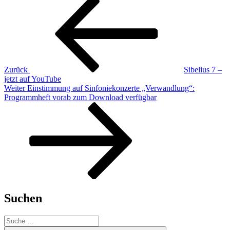
Beitragsnavigation
Beitrag
Zurück
Sibelius 7 –
jetzt auf YouTube
Nächster
Weiter
Einstimmung auf Sinfoniekonzerte „Verwandlung“:
Beitrag
Programmheft vorab zum Download verfügbar
Suchen
Suche
nach: